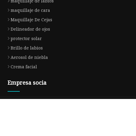
maquillaje de labios
maquillaje de cara
Maquillaje De Cejas
Delineador de ojos
protector solar
Brillo de labios
Aerosol de niebla
Crema facial
Empresa socia
Copyright © es.sheepsespc.com, Todos los derechos reservados.
Privacy
Policy
Correo electrónico
bill@sheepsespc.com