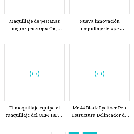
Maquillaje de pestañas
Nueva innovación
negras para ojos Qic,
maquillaje de ojos
rizado largo y que no se
resistente al agua imitado
corre
de Mac Lash Dry Shampoo
Mascara Refresher
El maquillaje equipa el
Mr 44 Black Eyeliner Pen
maquillaje del OEM 18PCS
Estructura Delineador de
equipa el maquillaje de
ojos Maquillaje de ojos
ojos de los productos de
Maquillaje