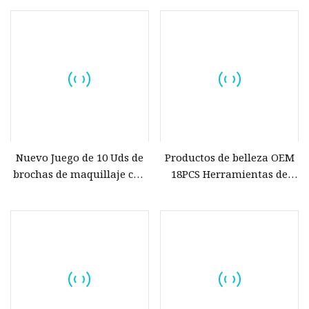
delineador de ojos para las
pestañas delineador de
ojos líquido negro de la
pluma del maquillaje de
ojos
Nuevo Juego de 10 Uds de
Productos de belleza OEM
brochas de maquillaje con
18PCS Herramientas de
forma de diamante, base
maquillaje Productos de
para ojos y cara, colorete
belleza Maquillaje de ojos
en polvo, arcoíris, sombra
de ojos, kits de maquillaje