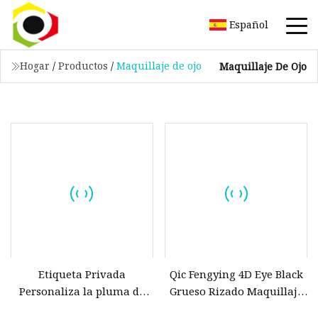
Español
Hogar
/
Productos
/
Maquillaje de ojo
Maquillaje De Ojo
Etiqueta Privada
Qic Fengying 4D Eye Black
Personaliza la pluma de
Grueso Rizado Maquillaje
lujo del pegamento del
fácil de quitar