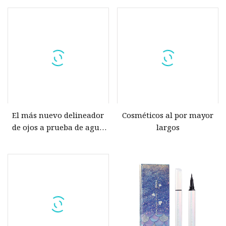
de eliminación, 24 horas,
de delineador de ojos para
resistente al agua, fórmula
maquillaje
médica de larga duración,
delineador de ojos líquido
para gatos
El más nuevo delineador
Cosméticos al por mayor
de ojos a prueba de agua
largos
de maquillaje líquido
personalizado