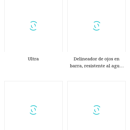
al agua
etiqueta privada, lápiz
delineador de ojos
magnético
Ultra
Delineador de ojos en
barra, resistente al agua,
con purpurina colorida,
delineador de ojos en gel
vegano