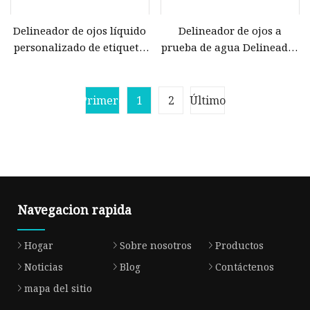
Delineador de ojos líquido
Delineador de ojos a
personalizado de etiqueta
prueba de agua Delineador
privada resistente al agua
de ojos magnético
de venta caliente
Primero
1
2
Último
Navegacion rapida
Hogar
Sobre nosotros
Productos
Noticias
Blog
Contáctenos
mapa del sitio