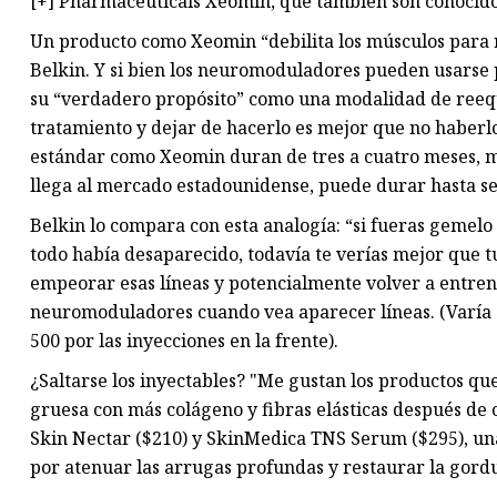
[+] Pharmaceuticals Xeomin, que también son conocidos
Un producto como Xeomin “debilita los músculos para ree
Belkin. Y si bien los neuromoduladores pueden usarse 
su “verdadero propósito” como una modalidad de reequi
tratamiento y dejar de hacerlo es mejor que no haberl
estándar como Xeomin duran de tres a cuatro meses, 
llega al mercado estadounidense, puede durar hasta se
Belkin lo compara con esta analogía: “si fueras gemelo
todo había desaparecido, todavía te verías mejor que 
empeorar esas líneas y potencialmente volver a entrena
neuromoduladores cuando vea aparecer líneas. (Varía s
500 por las inyecciones en la frente).
¿Saltarse los inyectables? "Me gustan los productos q
gruesa con más colágeno y fibras elásticas después de c
Skin Nectar ($210) y SkinMedica TNS Serum ($295), un
por atenuar las arrugas profundas y restaurar la gord