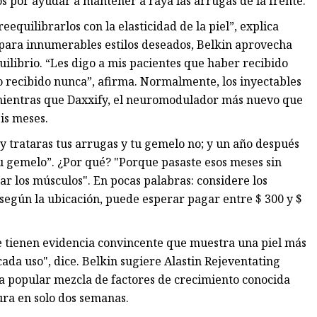
 por ayudar a mantener a raya las arrugas de la frente.
quilibrarlos con la elasticidad de la piel”, explica
para innumerables estilos deseados, Belkin aprovecha
librio. “Les digo a mis pacientes que haber recibido
o recibido nunca”, afirma. Normalmente, los inyectables
mientras que Daxxify, el neuromodulador más nuevo que
is meses.
 y trataras tus arrugas y tu gemelo no; y un año después
tu gemelo”. ¿Por qué? "Porque pasaste esos meses sin
r los músculos". En pocas palabras: considere los
egún la ubicación, puede esperar pagar entre $ 300 y $
ue tienen evidencia convincente que muestra una piel más
ada uso", dice. Belkin sugiere Alastin Rejeventating
a popular mezcla de factores de crecimiento conocida
ura en solo dos semanas.