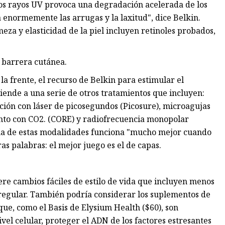
los rayos UV provoca una degradación acelerada de los
a enormemente las arrugas y la laxitud", dice Belkin.
eza y elasticidad de la piel incluyen retinoles probados,
a barrera cutánea.
a frente, el recurso de Belkin para estimular el
tiende a una serie de otros tratamientos que incluyen:
ación con láser de picosegundos (Picosure), microagujas
nto con CO2. (CORE) y radiofrecuencia monopolar
 una de estas modalidades funciona "mucho mejor cuando
s palabras: el mejor juego es el de capas.
ere cambios fáciles de estilo de vida que incluyen menos
o regular. También podría considerar los suplementos de
ue, como el Basis de Elysium Health ($60), son
el celular, proteger el ADN de los factores estresantes