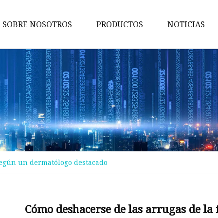
SOBRE NOSOTROS
PRODUCTOS
NOTICIAS
hacer cual
Maquillaje de ojo
maquillaje de labios
maquillaje de cara
Maquillaje De Cejas
Delineador de ojos
 según un dermatólogo destacado
protector solar
Brillo de labios
Aerosol de niebla
Cómo deshacerse de las arrugas de la