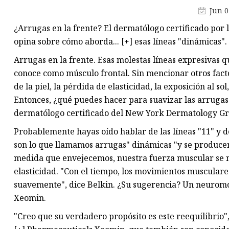
Crema facial
Jun 0
Polvos
¿Arrugas en la frente? El dermatólogo certificado por l
Lápiz para cejas
opina sobre cómo aborda... [+] esas líneas "dinámicas".
Arrugas en la frente. Esas molestas líneas expresivas 
conoce como músculo frontal. Sin mencionar otros fact
de la piel, la pérdida de elasticidad, la exposición al s
Entonces, ¿qué puedes hacer para suavizar las arrugas 
dermatólogo certificado del New York Dermatology Gr
Probablemente hayas oído hablar de las líneas "11" y de 
son lo que llamamos arrugas" dinámicas "y se producen
medida que envejecemos, nuestra fuerza muscular se m
elasticidad. "Con el tiempo, los movimientos musculare
suavemente", dice Belkin. ¿Su sugerencia? Un neurom
Xeomin.
"Creo que su verdadero propósito es este reequilibrio",