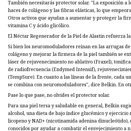
También necesitarás protector solar. "La exposición a 
haces de colágeno y las fibras elásticas, lo que empeor
Otros activos que ayudan a aumentar y proteger la firm
vitamina C y ácido glicólico.
El Néctar Regenerador de la Piel de Alastin refuerza l
Si bien los neuromoduladores reinan en las arrugas de l
colágeno y mejorar la firmeza de la piel también se ex
láser de rejuvenecimiento no ablativo (Fraxel), tonific
de radiofrecuencia (Endymed Intensif), rejuvenecimie
(TempSure). En cuanto a las líneas de la frente, cada
se combina con neuromoduladores", dice Belkin. En otra
Pase lo que pase, no olvides el protector solar.
Para una piel tersa y saludable en general, Belkin sugi
alcohol, una dieta de bajo índice glucémico y ejercici
licopeno y NAD+ (nicotinamida adenina dinucleótido), q
conocidos por ayudar a combatir el envejecimiento a niv