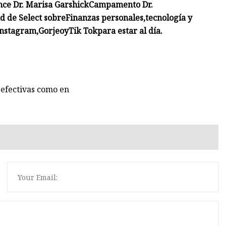
nce
Dr. Marisa Garshick
Campamento Dr.
d de Select sobre
Finanzas personales
,
tecnología y
Instagram
,
Gorjeo
y
Tik Tok
para estar al día.
 efectivas como en