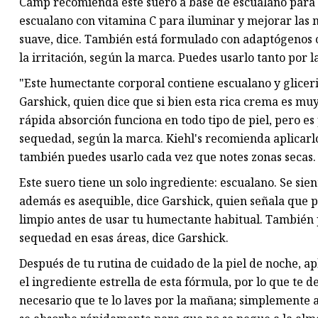
Camp recomienda este suero a base de escualano par
escualano con vitamina C para iluminar y mejorar las 
suave, dice. También está formulado con adaptógenos 
la irritación, según la marca. Puedes usarlo tanto por 
"Este humectante corporal contiene escualano y glicer
Garshick, quien dice que si bien esta rica crema es muy
rápida absorción funciona en todo tipo de piel, pero
sequedad, según la marca. Kiehl's recomienda aplicarl
también puedes usarlo cada vez que notes zonas secas.
Este suero tiene un solo ingrediente: escualano. Se sie
además es asequible, dice Garshick, quien señala que 
limpio antes de usar tu humectante habitual. También pu
sequedad en esas áreas, dice Garshick.
Después de tu rutina de cuidado de la piel de noche, ap
el ingrediente estrella de esta fórmula, por lo que te d
necesario que te lo laves por la mañana; simplemente a