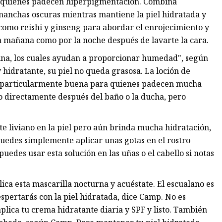
a quienes padecen hiperpigmentación. Combina
manchas oscuras mientras mantiene la piel hidratada y
como reishi y ginseng para abordar el enrojecimiento y
la mañana como por la noche después de lavarte la cara.
ina, los cuales ayudan a proporcionar humedad", según
 hidratante, su piel no queda grasosa. La loción de
 es particularmente buena para quienes padecen mucha
o directamente después del baño o la ducha, pero
nte liviano en la piel pero aún brinda mucha hidratación,
puedes simplemente aplicar unas gotas en el rostro
edes usar esta solución en las uñas o el cabello si notas
lica esta mascarilla nocturna y acuéstate. El escualano es
espertarás con la piel hidratada, dice Camp. No es
plica tu crema hidratante diaria y SPF y listo. También