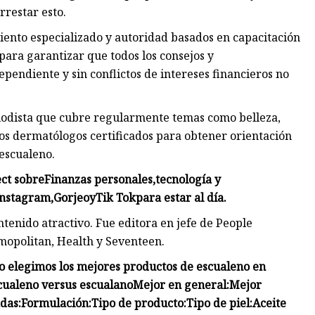
rrestar esto.
ento especializado y autoridad basados ​​en capacitación
ara garantizar que todos los consejos y
endiente y sin conflictos de intereses financieros no
iodista que cubre regularmente temas como belleza,
a dos dermatólogos certificados para obtener orientación
escualeno.
ect sobre
Finanzas personales
,
tecnología y
Instagram
,
Gorjeo
y
Tik Tok
para estar al día.
enido atractivo. Fue editora en jefe de People
mopolitan, Health y Seventeen.
 elegimos los mejores productos de escualeno en
cualeno versus escualano
Mejor en general:
Mejor
das:
Formulación:
Tipo de producto:
Tipo de piel:
Aceite