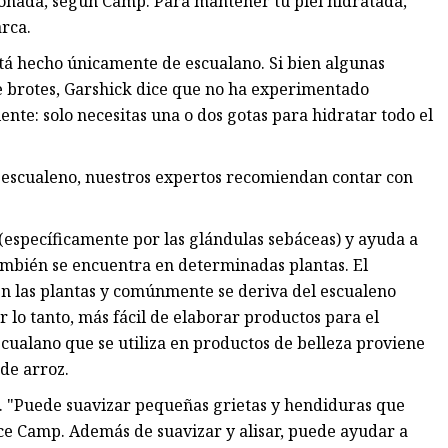
ohada, según Camp. Para mantener tu piel hidratada,
rca.
está hecho únicamente de escualano. Si bien algunas
e brotes, Garshick dice que no ha experimentado
nte: solo necesitas una o dos gotas para hidratar todo el
 escualeno, nuestros expertos recomiendan contar con
(específicamente por las glándulas sebáceas) y ayuda a
también se encuentra en determinadas plantas. El
en las plantas y comúnmente se deriva del escualeno
 lo tanto, más fácil de elaborar productos para el
scualano que se utiliza en productos de belleza proviene
 de arroz.
te. "Puede suavizar pequeñas grietas y hendiduras que
ice Camp. Además de suavizar y alisar, puede ayudar a