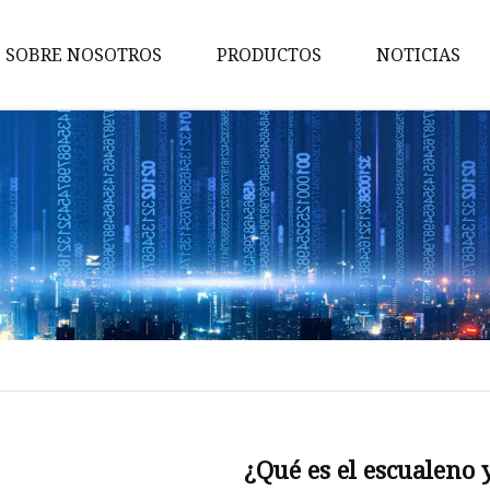
SOBRE NOSOTROS
PRODUCTOS
NOTICIAS
hacer cual
Maquillaje de ojo
maquillaje de labios
maquillaje de cara
Maquillaje De Cejas
Delineador de ojos
protector solar
Brillo de labios
Aerosol de niebla
¿Qué es el escualeno 