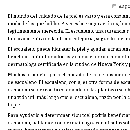
Crema facial
Aug 2
Polvos
El mundo del cuidado de la piel es vasto y está consta
Lápiz para cejas
moda de los que hablar. A veces la exageración es, buen
legítimamente merecida. El escualeno, una sustancia n
lubricada, entra en la última categoría, según los der
El escualeno puede hidratar la piel y ayudar a mantene
beneficios antiinflamatorios y calma el enrojecimiento 
dermatóloga certificada en la ciudad de Nueva York y p
Muchos productos para el cuidado de la piel disponibl
de escualeno. El escualeno, con a, es otra forma de esc
escualeno se deriva directamente de las plantas o se 
una vida útil más larga que el escualeno, razón por la
la piel.
Para ayudarlo a determinar si su piel podría benefici
escualeno, hablamos con dermatólogos certificados sobr