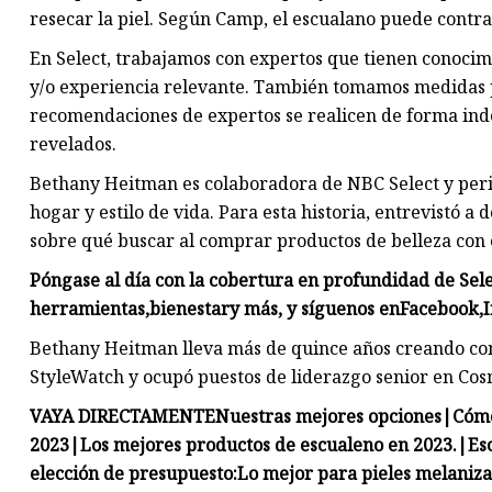
resecar la piel. Según Camp, el escualano puede contra
En Select, trabajamos con expertos que tienen conocimi
y/o experiencia relevante. También tomamos medidas p
recomendaciones de expertos se realicen de forma indep
revelados.
Bethany Heitman es colaboradora de NBC Select y per
hogar y estilo de vida. Para esta historia, entrevistó 
sobre qué buscar al comprar productos de belleza con 
Póngase al día con la cobertura en profundidad de Sel
herramientas
,
bienestar
y más, y síguenos en
Facebook
,
Bethany Heitman lleva más de quince años creando cont
StyleWatch y ocupó puestos de liderazgo senior en Cos
VAYA DIRECTAMENTE
Nuestras mejores opciones
|
Cómo
2023
|
Los mejores productos de escualeno en 2023.
|
Es
elección de presupuesto:
Lo mejor para pieles melaniza