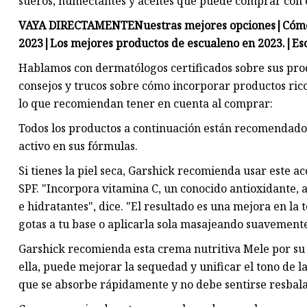
sueros, humectantes y aceites que puede comprar con é
VAYA DIRECTAMENTE
Nuestras mejores opciones
|
Cómo
2023
|
Los mejores productos de escualeno en 2023.
|
Es
Hablamos con dermatólogos certificados sobre sus pro
consejos y trucos sobre cómo incorporar productos ricos
lo que recomiendan tener en cuenta al comprar:
Todos los productos a continuación están recomendado
activo en sus fórmulas.
Si tienes la piel seca, Garshick recomienda usar este a
SPF. "Incorpora vitamina C, un conocido antioxidante, 
e hidratantes", dice. "El resultado es una mejora en la
gotas a tu base o aplicarla sola masajeando suavemente 
Garshick recomienda esta crema nutritiva Mele por su
ella, puede mejorar la sequedad y unificar el tono de la 
que se absorbe rápidamente y no debe sentirse resbala