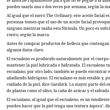
se absorbe rápidamente para que no se pegue a la alm
puedes usarlo una o dos veces por semana, según la ma
Al igual que el suero The Ordinary, este aceite facial 
personas temen que el uso de un aceite facial provoqu
ninguno mientras usaba esta fórmula. Un poco es suficie
rostro, según la marca.
Antes de comprar productos de belleza que contengan
algunos datos clave.
El escualeno es producido naturalmente por el cuerpo 
mantener la piel lubricada e hidratada. El escualeno 
escualano, por otro lado, también se puede encontrar 
añadiendo hidrógeno. El escualano es más estable y, por
cuidado de la piel, dice Garshick. La mayor parte del e
de plantas como el olivo, la caña de azúcar y el salvado
El escualano, al igual que el escualeno, es un emolien
pueden hacer que la piel tenga una textura áspera", d