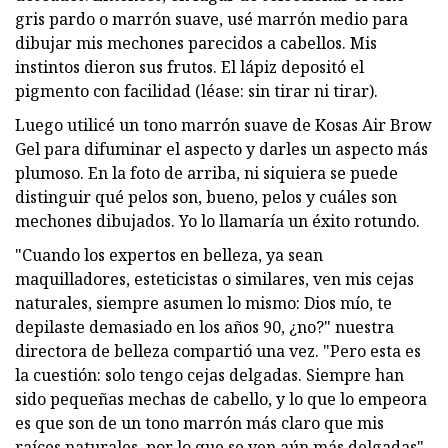
gris pardo o marrón suave, usé marrón medio para
dibujar mis mechones parecidos a cabellos. Mis
instintos dieron sus frutos. El lápiz depositó el
pigmento con facilidad (léase: sin tirar ni tirar).
Luego utilicé un tono marrón suave de Kosas Air Brow
Gel para difuminar el aspecto y darles un aspecto más
plumoso. En la foto de arriba, ni siquiera se puede
distinguir qué pelos son, bueno, pelos y cuáles son
mechones dibujados. Yo lo llamaría un éxito rotundo.
"Cuando los expertos en belleza, ya sean
maquilladores, esteticistas o similares, ven mis cejas
naturales, siempre asumen lo mismo: Dios mío, te
depilaste demasiado en los años 90, ¿no?" nuestra
directora de belleza compartió una vez. "Pero esta es
la cuestión: solo tengo cejas delgadas. Siempre han
sido pequeñas mechas de cabello, y lo que lo empeora
es que son de un tono marrón más claro que mis
raíces naturales, por lo que se ven aún más delgadas".